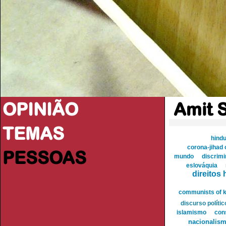
OPINIÃO
Amit 
TEMAS
hind
corona-jihad 
PESSOAS
mundo
discrimi
eslováquia
direitos
communists of k
discurso polític
islamismo
cons
nacionalis