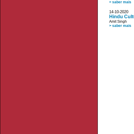
> saber mais
14-10-2020 S
Hindu Cultu
Amit Singh
> saber mais