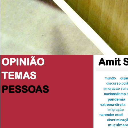
OPINIÃO
Amit 
TEMAS
mundo
guja
discurso polí
PESSOAS
imigração sul-a
nacionalismo c
pandemia
extrema-direita
imigração
narender modi
discriminaçã
muçulman