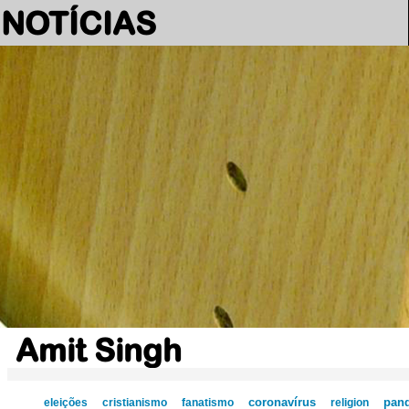
NOTÍCIAS
Amit Singh
coronavírus
pan
eleições
cristianismo
fanatismo
religion