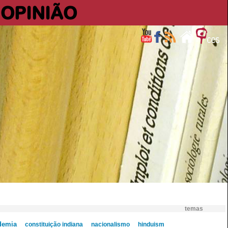
OPINIÃO
temas
demia
constituição indiana
nacionalismo
hinduism