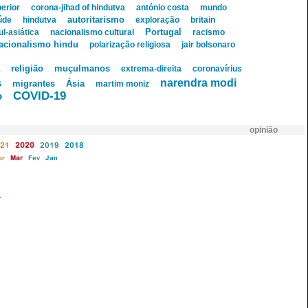
erior
corona-jihad of hindutva
antónio costa
mundo
autoritarismo
úde
hindutva
exploração
britain
Portugal
l-asiática
nacionalismo cultural
racismo
acionalismo hindu
polarização religiosa
jair bolsonaro
religião
muçulmanos
extrema-direita
coronavírius
narendra modi
s
migrantes
Ásia
martim moniz
COVID-19
o
opinião
21
2020
2019
2018
br
Mar
Fev
Jan
a