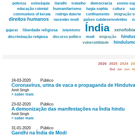
democracia
pobreza
eslováquia
Gandhi
trabalho
ensino sup
humanitarismo
educação colonial
hagia sophia
cultura
sa
communists of kerala
rodrigo duterte
confinamento
imigração su
direitos humanos
n
narender modi
países subdesenvolvidos
Índia
xenofobia
liberdade religiosa
gujarat
islamismo
hindu
discriminação religiosa
discurso político
modi
imigração
hinduísm
vulnerabilidade
2026
2025
2024
20
Out
Jul
Jun
A
24-03-2020 Público
Coronavírus, urina de vaca e propaganda de Hindutv
Amit Singh
> saber mais
23-02-2020 Público
A demonização das manifestações na Índia hindu
Amit Singh
> saber mais
31-01-2020 Público
Gandhi na Índia de Modi