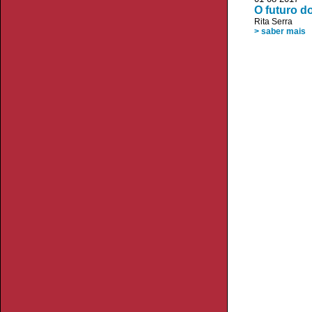
O futuro d
Rita Serra
> saber mais