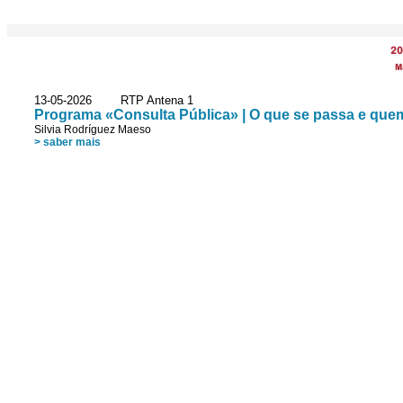
20
M
13-05-2026 RTP Antena 1
Programa «Consulta Pública» | O que se passa e que
Silvia Rodríguez Maeso
> saber mais