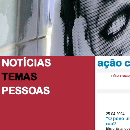
NOTÍCIAS
ação c
TEMAS
Elísio Estan
PESSOAS
25-04-2024
"O povo un
rua?
Elísio Estanqu