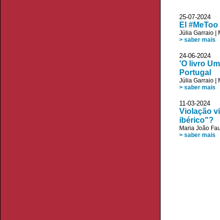
25-07-2024 
El #MeToo 
Júlia Garraio
|
> saber mais
24-06-2024
'O livro U
Portugal
Júlia Garraio
|
> saber mais
11-03-2024 D
Violação v
ibérico"?
Maria João Fau
> saber mais