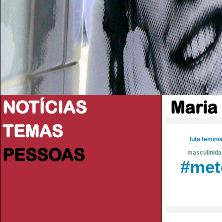
NOTÍCIAS
Maria
TEMAS
luta femini
PESSOAS
masculinida
#met