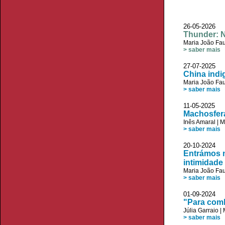
26-05-2026
Thunder: N
Maria João Fau
> saber mais
27-07-2025 V
China indi
Maria João Fau
> saber mais
11-05-2025 V
Machosfera
Inês Amaral
|
M
> saber mais
20-10-2024 
Entrámos 
intimidade
Maria João Fau
> saber mais
01-09-2024 
"Para comb
Júlia Garraio
|
> saber mais