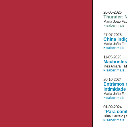
26-05-2026
Thunder: N
Maria João Fau
> saber mais
27-07-2025 V
China indi
Maria João Fau
> saber mais
11-05-2025 V
Machosfera
Inês Amaral
|
M
> saber mais
20-10-2024 
Entrámos 
intimidade
Maria João Fau
> saber mais
01-09-2024 
"Para comb
Júlia Garraio
|
> saber mais