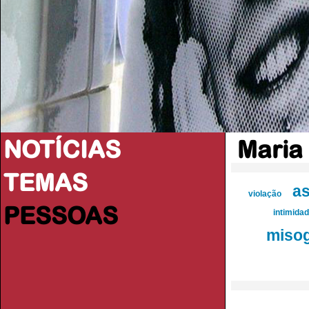
NOTÍCIAS
Maria
TEMAS
a
violação
PESSOAS
intimida
misog