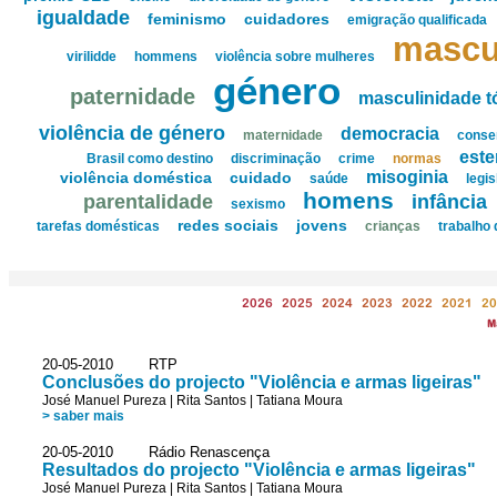
igualdade
feminismo
cuidadores
emigração qualificada
mascu
virilidde
hommens
violência sobre mulheres
género
paternidade
masculinidade t
violência de género
democracia
maternidade
conse
este
Brasil como destino
discriminação
crime
normas
misoginia
violência doméstica
cuidado
saúde
legi
homens
parentalidade
infância
sexismo
redes sociais
jovens
tarefas domésticas
crianças
trabalho
2026
2025
2024
2023
2022
2021
20
M
20-05-2010 RTP
Conclusões do projecto "Violência e armas ligeiras"
José Manuel Pureza
|
Rita Santos
|
Tatiana Moura
> saber mais
20-05-2010 Rádio Renascença
Resultados do projecto "Violência e armas ligeiras"
José Manuel Pureza
|
Rita Santos
|
Tatiana Moura