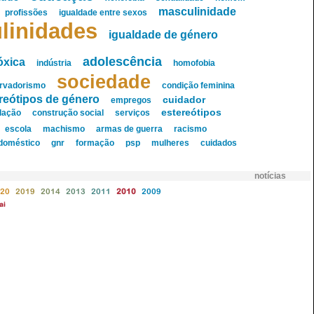
masculinidade
profissões
igualdade entre sexos
linidades
igualdade de género
adolescência
óxica
indústria
homofobia
sociedade
rvadorismo
condição feminina
reótipos de género
cuidador
empregos
estereótipos
slação
construção social
serviços
escola
machismo
armas de guerra
racismo
 doméstico
gnr
formação
psp
mulheres
cuidados
notícias
20
2019
2014
2013
2011
2010
2009
ai