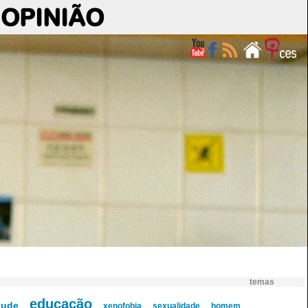
OPINIÃO
temas
educação
tude
xenofobia
sexualidade
homem