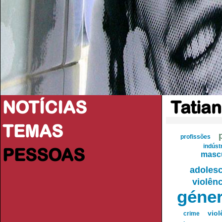
NOTÍCIAS
Tatia
TEMAS
profissões
indúst
PESSOAS
mascu
adoles
violên
géne
viol
crime