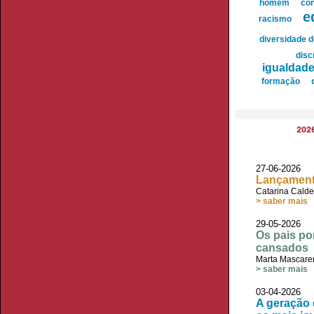
homem
con
e
racismo
diversidade 
disc
igualdade
formação
202
27-06-2026 
Lançament
Catarina Calde
> saber mais
29-05-2026
Os pais po
cansados
Marta Mascare
> saber mais
03-04-2026
A geração 