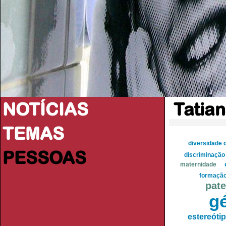
NOTÍCIAS
Tatia
TEMAS
diversidade 
PESSOAS
discriminação
maternidade
formaçã
pate
g
estereóti