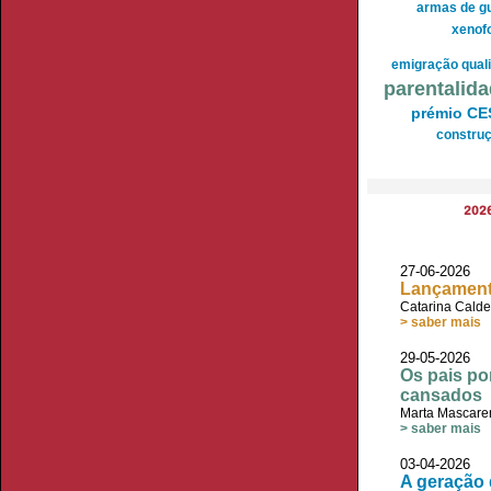
armas de g
xenof
emigração quali
parentalid
prémio CE
construç
202
27-06-2026 
Lançament
Catarina Calde
> saber mais
29-05-2026
Os pais po
cansados
Marta Mascare
> saber mais
03-04-2026
A geração 