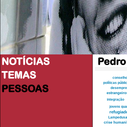
NOTÍCIAS
Pedro
TEMAS
conselho
políticas públi
PESSOAS
desempre
estrangeiro
integração
jovens qua
refugiad
Lampedus
crise humani