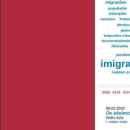
migrações
população
autarquias
racismo
fronte
direito
gover
imigrantes clan
desenvolvimento
Alemanha
pandem
imigr
regimes pr
2026
2025
202
06-02-2010 
Os adolesc
Pedro Góis
> saber mais