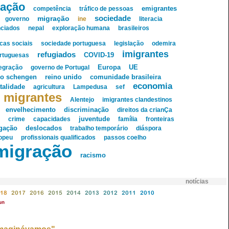
ração
emigrantes
competência
tráfico de pessoas
migração
sociedade
governo
ine
literacia
nciados
nepal
exploração humana
brasileiros
icas sociais
sociedade portuguesa
legislação
odemira
imigrantes
refugiados
COVID-19
rtuguesas
Europa
tegração
governo de Portugal
UE
reino unido
o schengen
comunidade brasileira
economia
talidade
agricultura
Lampedusa
sef
migrantes
Alentejo
imigrantes clandestinos
envelhecimento
discriminação
direitos da crianÇa
crime
capacidades
juventude
família
fronteiras
igação
deslocados
trabalho temporário
diáspora
opeu
profissionais qualificados
passos coelho
migração
racismo
notícias
18
2017
2016
2015
2014
2013
2012
2011
2010
un