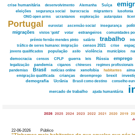
emig
crise humanitária
desenvolvimento
Alemanha
Suíça
eleições
segurança social
burocracia
migranters
lusofonia
ONG open arms
ucranianos
exploração
autarquias
lice
Portugal
eurostat
ascensão social
insegurança
polít
migrações
vistos 'gold'
votar
estrangeiros
comunidades po
trabalho
prémio fernão mendes pinto
salário
in
tráfico de seres humano: imigração
censos 2021
crise
espaç
população
jovens qualificados
asilo
violência
municípios
na
emprego
democracia
censos
CPLP
guerra
leis
Rússia
legalização
pandemia
ciganos
chineses
regimes profissionais
Brasil
xenofobia
pandemias
notícias online
habitantes
aima
brexit
emigração qualificada
crianças
desemprego
invest
demografia
Ucrânia
Brasil como destino
conselho eur
i
mercado de trabalho
ajuda humanitária
2026
2025
2024
2023
2022
2021
2020
2019
20
J
22-06-2026 Público