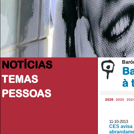
NOTÍCIAS
Baróm
Ba
TEMAS
à 
PESSOAS
2026
2025
202
11-10-2013
CES avisa 
abrandame