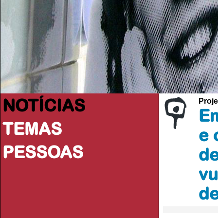
NOTÍCIAS
Proje
Em
TEMAS
e 
PESSOAS
de
vu
de