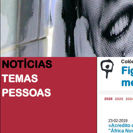
NOTÍCIAS
Coló
Fi
TEMAS
me
PESSOAS
2026
2025
202
23-02-2019 A
«Acredito 
"África No