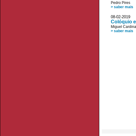
Pedro Pires
> saber mais
08-02-2019 P
Colóquio e
Miguel Cardin
> saber mais