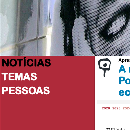
NOTÍCIAS
Apres
A 
TEMAS
Po
PESSOAS
ec
2026
2025
202
22-01-2019 V