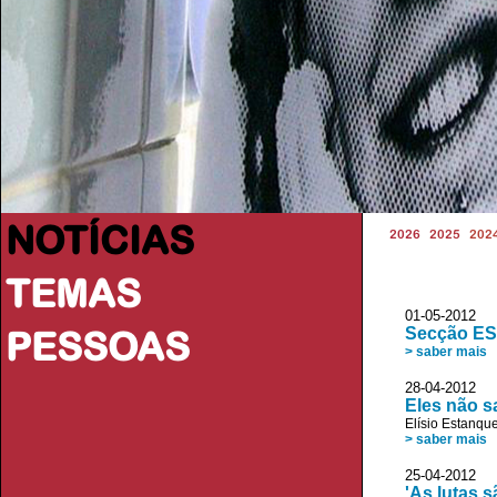
NOTÍCIAS
2026
2025
202
TEMAS
01-05-2012 
PESSOAS
Secção ESC
> saber mais
28-04-2012
Eles não 
Elísio Estanqu
> saber mais
25-04-2012 
'As lutas s