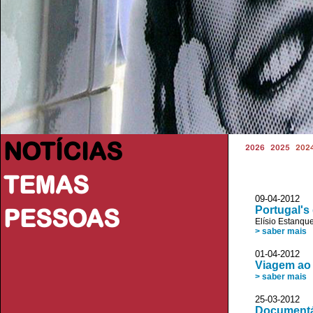
NOTÍCIAS
2026
2025
202
TEMAS
09-04-201
PESSOAS
Portugal's
Elísio Estanqu
> saber mais
01-04-2012 
Viagem ao 
> saber mais
25-03-2012 
Documentá