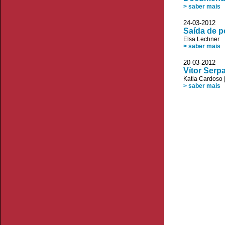
> saber mais
24-03-2012 D
Saída de p
Elsa Lechner
> saber mais
20-03-2012 A
Vítor Serp
Katia Cardoso
> saber mais