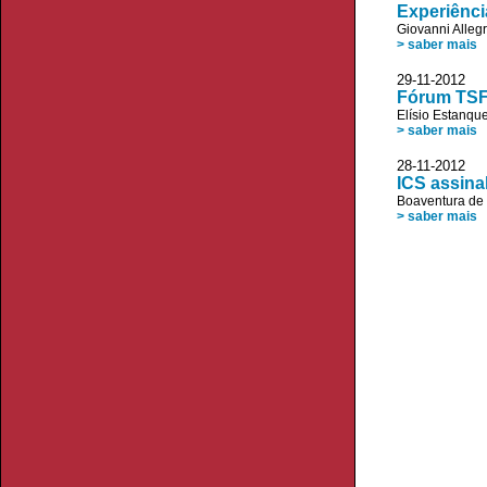
Experiênci
Giovanni Allegr
> saber mais
29-11-201
Fórum TSF
Elísio Estanqu
> saber mais
28-11-2012
ICS assina
Boaventura de
> saber mais