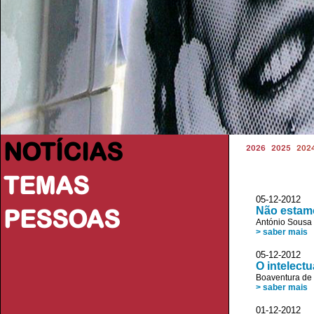
NOTÍCIAS
2026
2025
202
TEMAS
05-12-2012
PESSOAS
Não estamo
António Sousa 
> saber mais
05-12-2012 R
O intelect
Boaventura de
> saber mais
01-12-2012 J