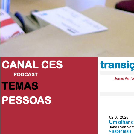
CANAL CES
transi
PODCAST
Jonas Van V
TEMAS
PESSOAS
02-07-20
Um olhar c
Jonas Van Vos
> saber mais