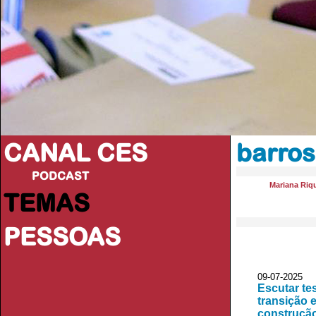
CANAL CES
barro
PODCAST
Mariana Riq
TEMAS
PESSOAS
09-07-20
Escutar te
transição e
construção