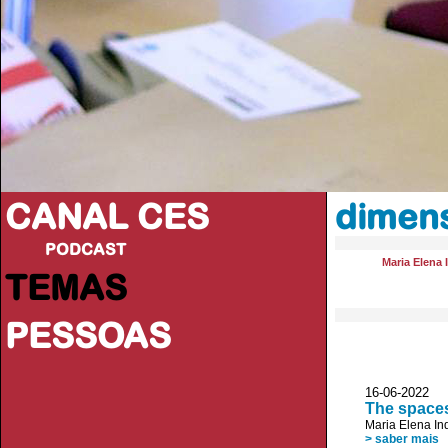
CANAL CES
dimens
PODCAST
Maria Elena 
TEMAS
PESSOAS
16-06-20
The spaces
Maria Elena In
> saber mais