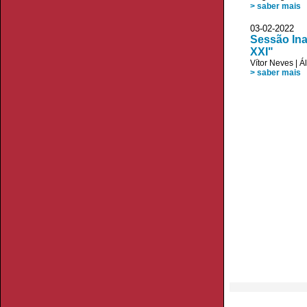
> saber mais
03-02-20
Sessão Ina
XXI"
Vítor Neves
|
Á
> saber mais