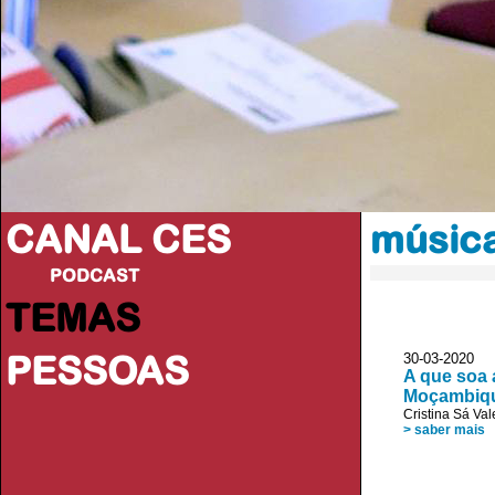
CANAL CES
músic
PODCAST
TEMAS
PESSOAS
30-03-20
A que soa 
Moçambiq
Cristina Sá Val
> saber mais