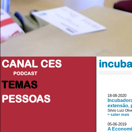
CANAL CES
incub
PODCAST
TEMAS
PESSOAS
18-08-20
Incubadora
extensão, 
Silvio Luiz Oliv
> saber mais
05-06-20
A Economia