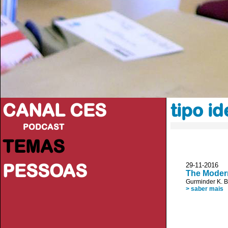
CANAL CES
tipo id
PODCAST
TEMAS
PESSOAS
29-11-20
The Modern
Gurminder K. 
> saber mais