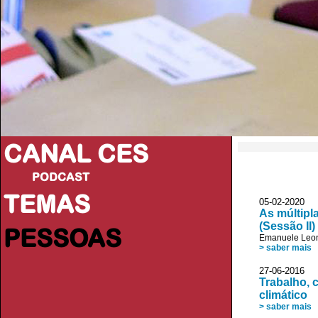
CANAL CES
PODCAST
TEMAS
05-02-20
As múltipl
(Sessão II)
PESSOAS
Emanuele Leon
> saber mais
27-06-20
Trabalho, 
climático
> saber mais