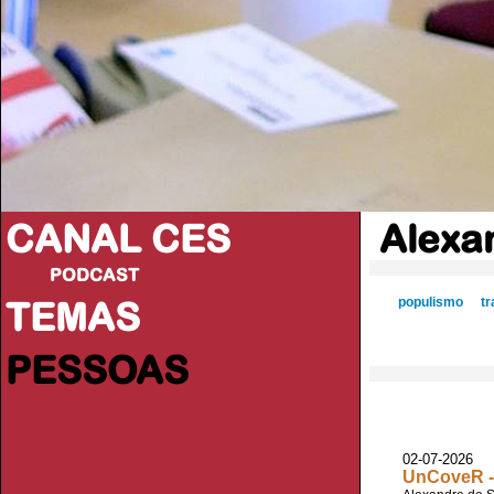
CANAL CES
Alexa
PODCAST
TEMAS
populismo
t
PESSOAS
02-07-2026
UnCoveR - 