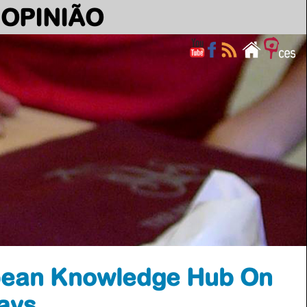
OPINIÃO
ean Knowledge Hub On
ways