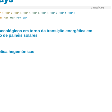
canal ces
18
2017
2016
2015
2014
2013
2012
2011
2010
ai
Abr
Mar
Fev
Jan
oecológicos em torno da transição energética em
o de painéis solares
gética hegemónicas