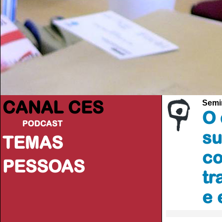
CANAL CES
Semi
O 
PODCAST
su
TEMAS
co
PESSOAS
tr
e 