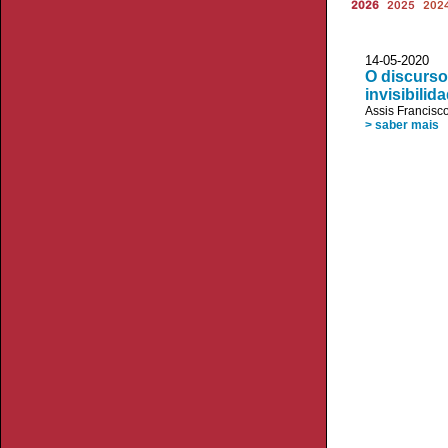
2026
2025
202
14-05-20
O discurso
invisibili
Assis Francisc
> saber mais