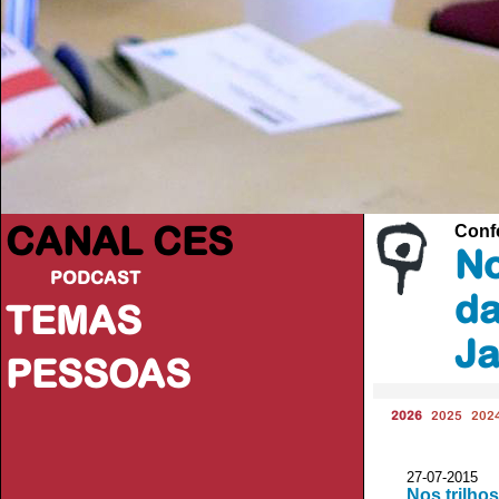
CANAL CES
Conf
No
PODCAST
da
TEMAS
Ja
PESSOAS
2026
2025
202
27-07-20
Nos trilho