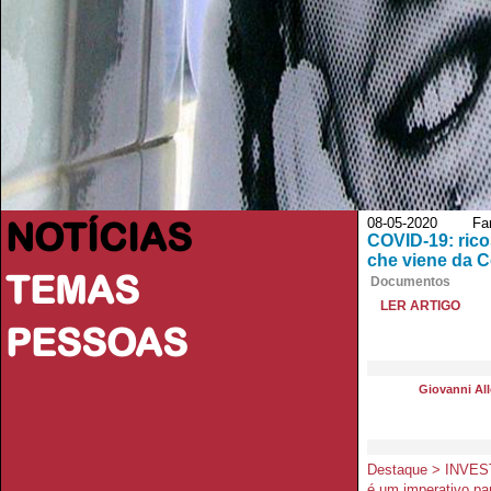
NOTÍCIAS
08-05-2020 Faro
COVID-19: ricos
che viene da 
TEMAS
Documentos
LER ARTIGO
PESSOAS
Giovanni All
Destaque > INVEST
é um imperativo pa